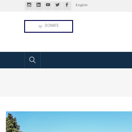
Instagram
LinkedIn
Youtube
Twitter
Facebook
English
Profile
Profile
Profile
Profile
Profile
DONATE